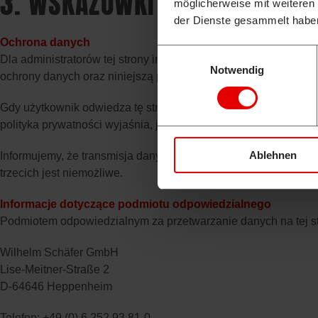
3. WSKAZÓWKI OGÓLNE I INF
möglicherweise mit weiteren
der Dienste gesammelt habe
Ochrona danych
Einwilligungsauswahl
Dla administratorów tej strony internetowej ochrona danych 
Notwendig
ochrony danych oraz niniejszą polityką prywatności.
Gdy użytkownik odwiedza tę stronę internetową, gromadzone 
polityka prywatności wyjaśnia, jakie dane gromadzimy i do czeg
Ablehnen
Informujemy, że transmisja danych w Internecie (np. podczas
trzecich jest niemożliwe.
Informacje dotyczące podmiotu odpowiedzialnego
Podmiotem odpowiedzialnym za przetwarzanie danych na tej str
Wilhelm Schäfer GmbH
Lise-Meitner-Straße 2
D-64646 Heppenheim
Telefon: +49 (0) 6 252 93 81-0