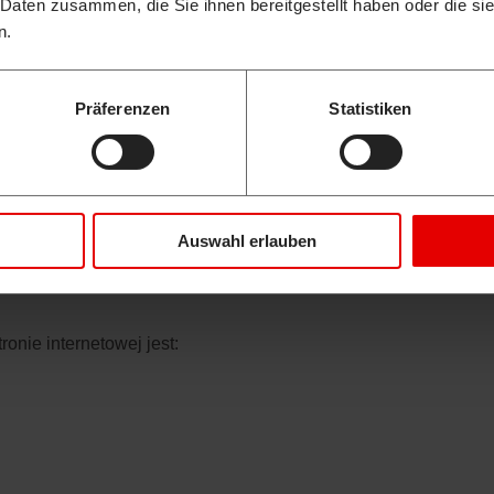
ORMACJE OBOWIĄZKOWE
 Daten zusammen, die Sie ihnen bereitgestellt haben oder die s
n.
osobowych użytkowników jest bardzo ważna. Dane osobowe użytk
Präferenzen
Statistiken
są różne dane osobowe. Dane osobowe to dane, za pomocą któr
o je wykorzystujemy. Wyjaśnia ona także, w jaki sposób i do ja
Auswahl erlauben
 komunikacji mailowej) może posiadać luki w zabezpieczeniach
onie internetowej jest: