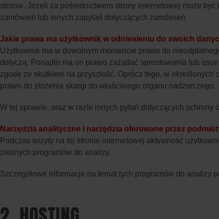
stronie. Jeżeli za pośrednictwem strony internetowej może by
zamówień lub innych zapytań dotyczących zamówień.
Jakie prawa ma użytkownik w odniesieniu do swoich dany
Użytkownik ma w dowolnym momencie prawo do nieodpłatnego 
dotyczą. Ponadto ma on prawo zażądać sprostowania lub usuni
zgodę ze skutkiem na przyszłość. Oprócz tego, w określonych
prawo do złożenia skargi do właściwego organu nadzorczego.
W tej sprawie, oraz w razie innych pytań dotyczących ochron
Narzędzia analityczne i narzędzia oferowane przez podmioty
Podczas wizyty na tej stronie internetowej aktywność użytkown
zwanych programów do analizy.
Szczegółowe informacje na temat tych programów do analizy po
2. HOSTING