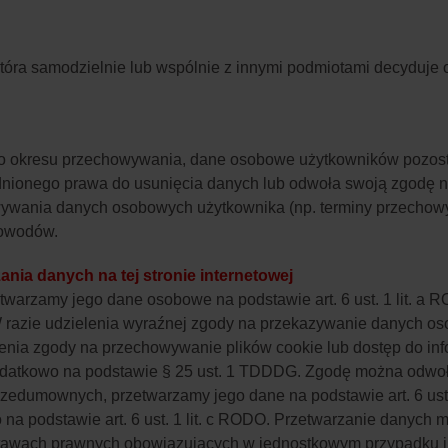
tóra samodzielnie lub wspólnie z innymi podmiotami decyduje 
nego okresu przechowywania, dane osobowe użytkowników pozos
adnionego prawa do usunięcia danych lub odwoła swoją zgodę na
wywania danych osobowych użytkownika (np. terminy przechow
powodów.
ia danych na tej stronie internetowej
warzamy jego dane osobowe na podstawie art. 6 ust. 1 lit. a ROD
 W razie udzielenia wyraźnej zgody na przekazywanie danych o
ażenia zgody na przechowywanie plików cookie lub dostęp do in
 dodatkowo na podstawie § 25 ust. 1 TDDDG. Zgodę można odw
zedumownych, przetwarzamy jego dane na podstawie art. 6 ust.
 na podstawie art. 6 ust. 1 lit. c RODO. Przetwarzanie danyc
odstawach prawnych obowiązujących w jednostkowym przypadku in