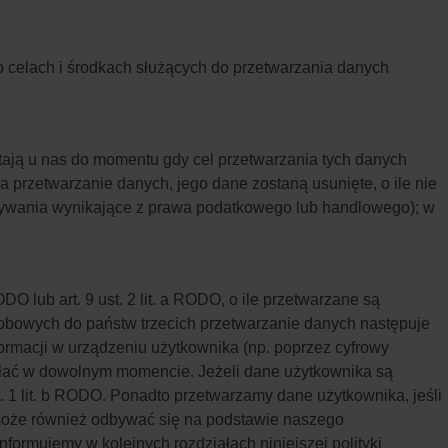
o celach i środkach służących do przetwarzania danych
tają u nas do momentu gdy cel przetwarzania tych danych
 przetwarzanie danych, jego dane zostaną usunięte, o ile nie
ywania wynikające z prawa podatkowego lub handlowego); w
O lub art. 9 ust. 2 lit. a RODO, o ile przetwarzane są
sobowych do państw trzecich przetwarzanie danych następuje
formacji w urządzeniu użytkownika (np. poprzez cyfrowy
ołać w dowolnym momencie. Jeżeli dane użytkownika są
 1 lit. b RODO. Ponadto przetwarzamy dane użytkownika, jeśli
h może również odbywać się na podstawie naszego
formujemy w kolejnych rozdziałach niniejszej polityki