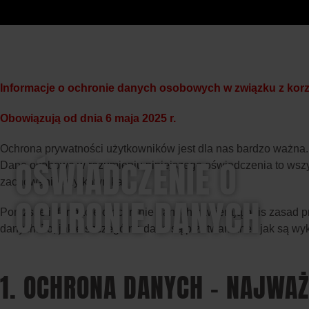
Informacje o ochronie danych osobowych w związku z korz
Obowiązują od dnia 6 maja 2025 r.
Ochrona prywatności użytkowników jest dla nas bardzo ważna
OŚWIADCZENIE O
Dane osobowe w rozumieniu niniejszego oświadczenia to wszystk
zachowanie użytkownika.
OCHRONIE DANYCH
Poniższe informacje o ochronie danych zawierają opis zasad 
danych. To, jakie szczególne dane są przetwarzane i jak są 
1. OCHRONA DANYCH – NAJWA