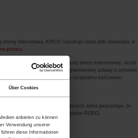
tronę internetową, IONOS rejestruje różne pliki dziennika, w
rms-privacy
.
 niezawodnym wyświetlaniem naszej strony internetowej. Jeżeli
. a RODO oraz § 25 ust. 1 TDDDG (niemieckiej ustawy o ochronie
cookie lub dostęp do informacji w urządzeniu końcowym
Über Cookies
nakazana przez prawo ochrony danych, która gwarantuje, że
ówkami i z przestrzeganiem przepisów RODO.
 Medien anbieten zu können
hrer Verwendung unserer
 führen diese Informationen