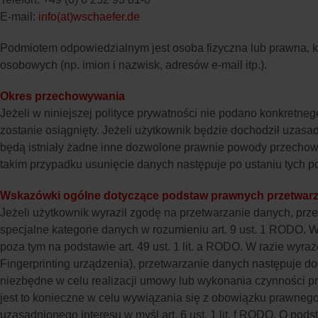
E-mail:
info(at)wschaefer.de
Podmiotem odpowiedzialnym jest osoba fizyczna lub prawna, k
osobowych (np. imion i nazwisk, adresów e-mail itp.).
Okres przechowywania
Jeżeli w niniejszej polityce prywatności nie podano konkret
zostanie osiągnięty. Jeżeli użytkownik będzie dochodził uzas
będą istniały żadne inne dozwolone prawnie powody przecho
takim przypadku usunięcie danych następuje po ustaniu tych 
Wskazówki ogólne dotyczące podstaw prawnych przetwarzan
Jeżeli użytkownik wyraził zgodę na przetwarzanie danych, przet
specjalne kategorie danych w rozumieniu art. 9 ust. 1 RODO.
poza tym na podstawie art. 49 ust. 1 lit. a RODO. W razie wyr
Fingerprinting urządzenia), przetwarzanie danych następuje
niezbędne w celu realizacji umowy lub wykonania czynności pr
jest to konieczne w celu wywiązania się z obowiązku prawnego
uzasadnionego interesu w myśl art. 6 ust. 1 lit. f RODO. O p