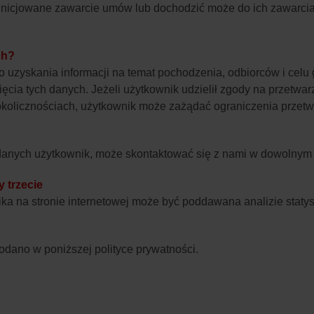
ć inicjowane zawarcie umów lub dochodzić może do ich zawarcia
ch?
uzyskania informacji na temat pochodzenia, odbiorców i cel
ęcia tych danych. Jeżeli użytkownik udzielił zgody na przet
 okolicznościach, użytkownik może zażądać ograniczenia prze
y danych użytkownik, może skontaktować się z nami w dowolny
 trzecie
ika na stronie internetowej może być poddawana analizie staty
dano w poniższej polityce prywatności.