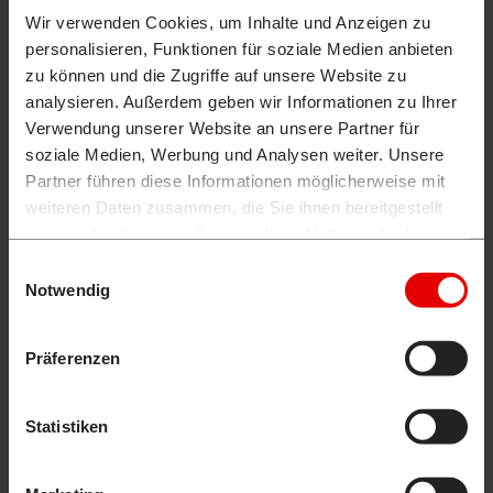
Wir verwenden Cookies, um Inhalte und Anzeigen zu
personalisieren, Funktionen für soziale Medien anbieten
zu können und die Zugriffe auf unsere Website zu
analysieren. Außerdem geben wir Informationen zu Ihrer
Verwendung unserer Website an unsere Partner für
soziale Medien, Werbung und Analysen weiter. Unsere
Partner führen diese Informationen möglicherweise mit
weiteren Daten zusammen, die Sie ihnen bereitgestellt
haben oder die sie im Rahmen Ihrer Nutzung der Dienste
gesammelt haben.
Einwilligungsauswahl
Notwendig
DO KOPAREK O MASIE OD 1,0 DO 15 T
Präferenzen
Idealna do kopania pionowego, wykopów, budowy
szybów, poszukiwań i zbierania nadkładu. Kompatybilna
Statistiken
ze wszystkimi systemami szybkozłączy. Na życzenie
dostarczana z wymiennym ostrzem.