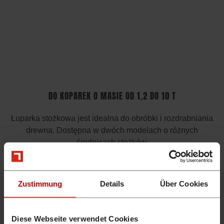
DO KOPAREK O MASIE OD 1,2 DO 10 T
Łuparka stożkowa jest idealna do obróbki i rozdrabniania
drewna. Dostępna w dwóch modelach o różnych
średnicach stożków.
WIĘCEJ INFORMACJI
Zustimmung
Details
Über Cookies
WIELOFUNKCYJNE ŁYŻKI ŁOPATOWE
Diese Webseite verwendet Cookies