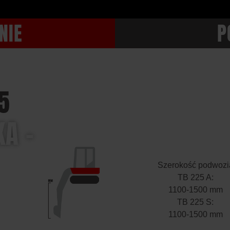
NIE
P
5
A –
Szerokość podwozi
TB 225 A:
1100-1500 mm
TB 225 S:
1100-1500 mm