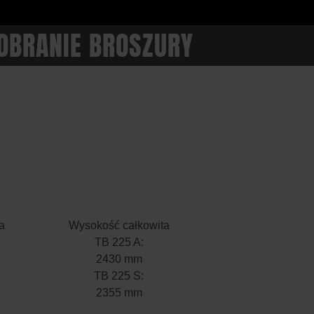
OBRANIE BROSZURY
a
Wysokość całkowita
TB 225 A:
2430 mm
TB 225 S:
2355 mm