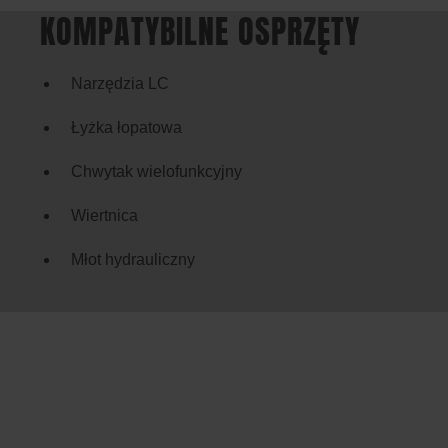
KOMPATYBILNE OSPRZĘTY
Narzędzia LC
Łyżka łopatowa
Chwytak wielofunkcyjny
Wiertnica
Młot hydrauliczny