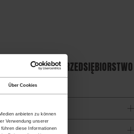
B 225 PAŃSTWA PRZEDSIĘBIORSTWO
MINOWE PROFITY
Über Cookies
 Medien anbieten zu können
hrer Verwendung unserer
 führen diese Informationen