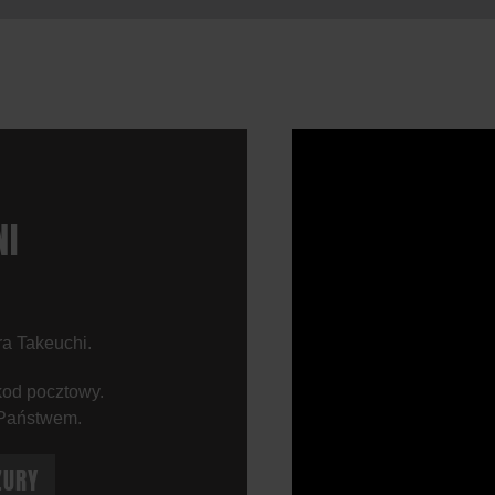
NI
ra Takeuchi.
kod pocztowy.
 Państwem.
ZURY