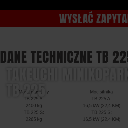
WYSŁAĆ ZAPYTA
DANE TECHNICZNE TB 22
TAKEUCHI MINIKOPARK
TB 225
Masa maszyny
Moc silnika
TB 225 A:
TB 225 A:
2400 kg
16,5 kW (22,4 KM)
TB 225 S:
TB 225 S:
2265 kg
16,5 kW (22,4 KM)