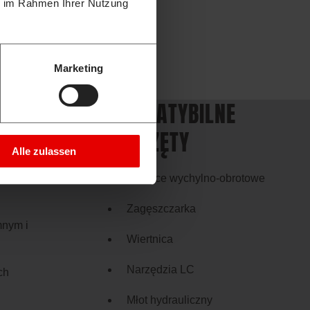
ie im Rahmen Ihrer Nutzung
Marketing
E
KOMPATYBILNE
OSPRZĘTY
Alle zulassen
ktowaniu
Głowice wychylno-obrotowe
Zagęszczarka
mnym i
Wiertnica
Narzędzia LC
ch
Młot hydrauliczny