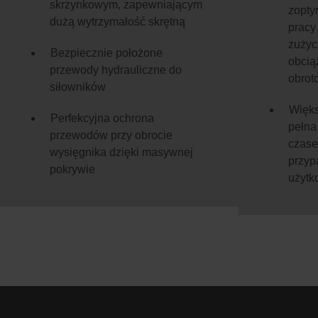
skrzynkowym, zapewniającym
zopty
dużą wytrzymałość skrętną
pracy
zużyc
Bezpiecznie położone
obciąż
przewody hydrauliczne do
obrot
siłowników
Więks
Perfekcyjna ochrona
pełna 
przewodów przy obrocie
czase
wysięgnika dzięki masywnej
przyp
pokrywie
użytk