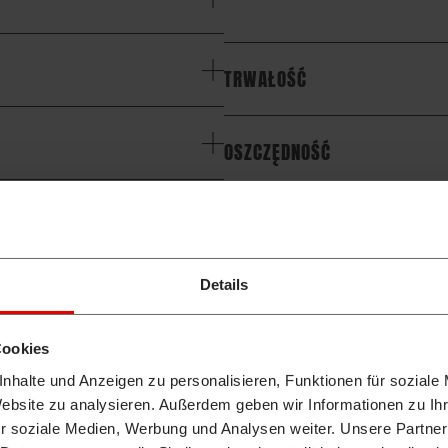
TRWAŁOŚĆ
OSZCZĘDNOŚĆ
PROSTA KONSERWACJA
Details
lny punkt wszystkich projektów Takeuchi i Wilhelm Schäfer. N
Cookies
dotyczące jakości i innowacyjne rozwiązania. Podstawowe wy
nhalte und Anzeigen zu personalisieren, Funktionen für soziale
chi gwarantuje Państwu również najwyższą trwałość, ekonomicz
Website zu analysieren. Außerdem geben wir Informationen zu I
r soziale Medien, Werbung und Analysen weiter. Unsere Partner