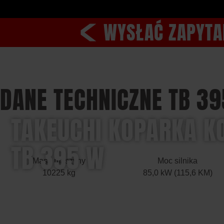
WYSŁAĆ ZAPYTA
DANE TECHNICZNE TB 3
TAKEUCHI KOPARKA K
TB 395 W
Masa maszyny
Moc silnika
10225 kg
85,0 kW (115,6 KM)