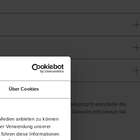
Über Cookies
asza motywacja, to stworzenie najlepszych warunków dla
posażenie maszyn budowlanych Takeuchi jest zawsze tak
 Medien anbieten zu können
ność i długą żywotność.
hrer Verwendung unserer
 führen diese Informationen