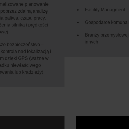
malizowane planowanie
Facility Managment
 poprzez zdalną analizę
ia paliwa, czasu pracy,
Gospodarce komunal
enia silnika i prędkości
owej
Branży przemysłowej 
innych
ze bezpieczeństwo –
kontrola nad lokalizacją i
m dzięki GPS (ważne w
adku niewłaściwego
owania lub kradzieży)