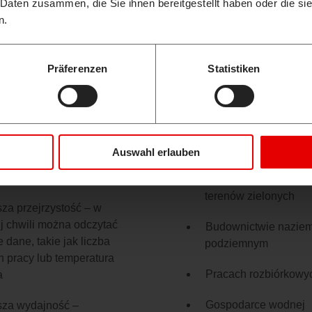
 Daten zusammen, die Sie ihnen bereitgestellt haben oder die s
n.
Präferenzen
Statistiken
CHI FLEET
ZASTOSOWANI
GEMENT
M.IN. W
Auswahl erlauben
)
Ogrodnictwie i proje
terenów zielonych
za przejrzystość – w
j chwili można odczytać
Budownictwie nazie
 dane, takie jak liczba
podziemnym
n pracy lub temperatura
Pracach rozbiórkowy
a
Gospodarce wodnej
za wydajność –