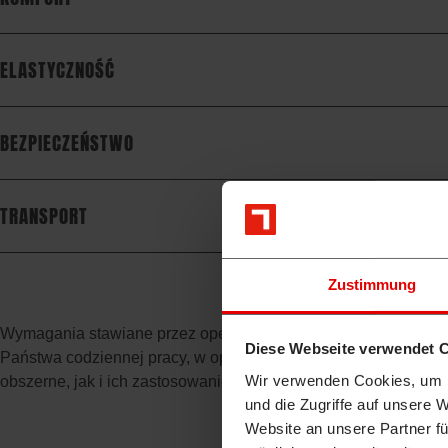
ELASTYCZNOŚĆ
BEZPIECZEŃSTWO
TRANSPORT
Zustimmung
Wymagania stawiane przez operatorów koparek stanowią centra
Diese Webseite verwendet 
Państwa codziennej pracy, w oparciu o najwyższe wymagania 
Wir verwenden Cookies, um I
obszerne, jak i ich zastosowanie. A typowa konstrukcja Takeu
und die Zugriffe auf unsere 
Website an unsere Partner fü