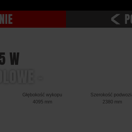
NIE
P
95 W
OLOWE –
Głębokość wykopu
Szerokość podwozi
4095 mm
2380 mm