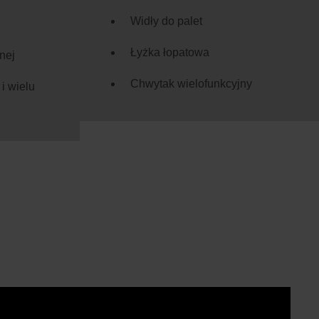
Widły do palet
Łyżka łopatowa
nej
Chwytak wielofunkcyjny
i wielu