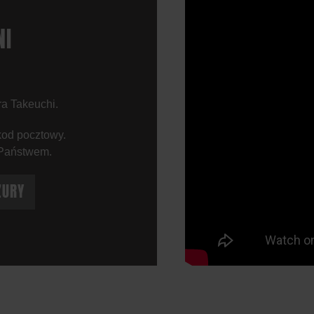
NI
ra Takeuchi.
kod pocztowy.
 Państwem.
ZURY