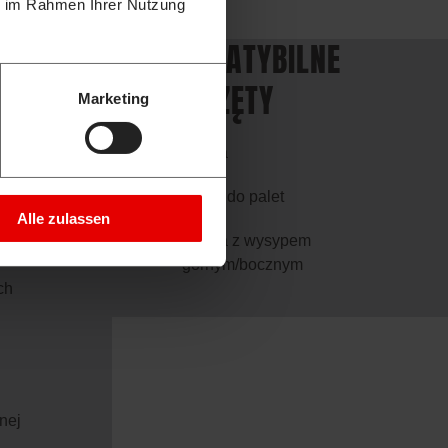
ie im Rahmen Ihrer Nutzung
E
KOMPATYBILNE
OSPRZĘTY
Marketing
ktowaniu
Szufla
Widły do palet
Alle zulassen
mnym i
Szufla z wysypem
górnym/bocznym
ch
nej