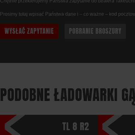
Chętnie przekierujemy Państwa zapytanie do dealera Takeuchi
Prosimy tutaj wpisać Państwa dane i – co ważne – kod pocztow
WYSŁAĆ ZAPYTANIE
POBRANIE BROSZURY
PODOBNE ŁADOWARKI GĄ
TL 8 R2