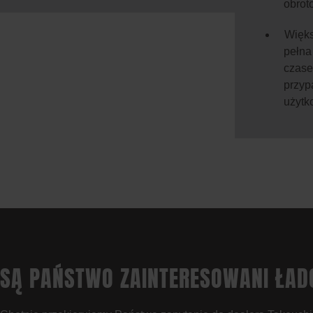
obrot
Więks
pełna 
czase
przyp
użytk
SĄ PAŃSTWO ZAINTERESOWANI ŁAD