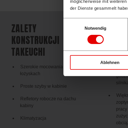
möglicherweise mit weiteren
der Dienste gesammelt habe
TAKEU
Einwilligungsauswahl
ZALETY
MANA
Notwendig
KONSTRUKCJI
(TFM
TAKEUCHI
Więks
każde
Ablehnen
Szerokie mocowania na
ważne
łożyskach
godzi
silnik
Proste szyby w kabinie
Więks
Refletory robocze na dachu
zopty
kabiny
pracy
zużyc
Klimatyzacja
obciąż