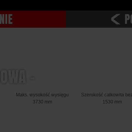
NIE
P
R
COWA –
Maks. wysokość wysięgu
Szerokość całkowita bez
3730 mm
1530 mm