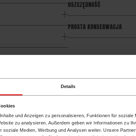
OSZCZĘDNOŚĆ
PROSTA KONSERWACJA
lny punkt wszystkich projektów Takeuchi i Wilhelm Schäfer. N
dotyczące jakości i innowacyjne rozwiązania. Podstawowe wy
chi gwarantuje Państwu również najwyższą trwałość, ekonomicz
Details
Cookies
nhalte und Anzeigen zu personalisieren, Funktionen für soziale
Website zu analysieren. Außerdem geben wir Informationen zu I
r soziale Medien, Werbung und Analysen weiter. Unsere Partner