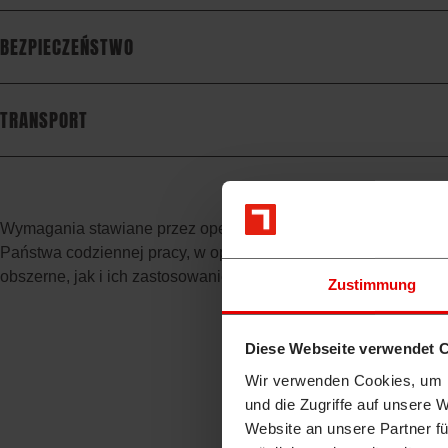
BEZPIECZEŃSTWO
TRANSPORT
Wymagania stawiane przez operatorów koparek stanowią centra
Państwa codziennej pracy, w oparciu o najwyższe wymagania 
obszerne, jak i ich zastosowanie. A typowa konstrukcja Takeu
Zustimmung
Diese Webseite verwendet 
Wir verwenden Cookies, um I
und die Zugriffe auf unsere 
Website an unsere Partner fü