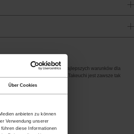
asza motywacja, to stworzenie najlepszych warunków dla
posażenie maszyn budowlanych Takeuchi jest zawsze tak
ność i długą żywotność.
Über Cookies
 Medien anbieten zu können
hrer Verwendung unserer
 führen diese Informationen