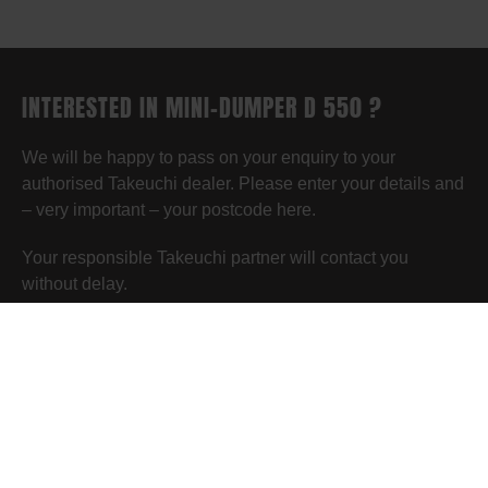
INTERESTED IN MINI-DUMPER D 550 ?
We will be happy to pass on your enquiry to your
authorised Takeuchi dealer. Please enter your details and
– very important – your postcode here.
Your responsible Takeuchi partner will contact you
without delay.
SEND ENQUIRY
SIMILAR TAKEUCHI EXCAVATORS