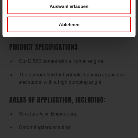
Auswahl erlauben
Ablehnen
PRODUCT SPECIFICATIONS
Our D 550 comes with a Kohler engine.
The dumper bed for hydraulic tipping is spacious
and stable, with a high dumping angle.
AREAS OF APPLICATION, INCLUDING:
Structural/civil Engineering
Gardening/landscaping