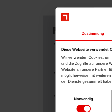
PRODUKTBESCHREI
Zustimmung
Unser D 1600-MF3 ist mit ei
Diese Webseite verwendet 
Dieselmotor sowie einem 16-
Tankanzeige) ausgestattet un
Wir verwenden Cookies, um I
Elektrostarter.
und die Zugriffe auf unsere 
Website an unsere Partner fü
Die Maschinen haben eine g
möglicherweise mit weiteren
durch lange, robuste Laufwe
der Dienste gesammelt habe
gelagerte Laufrollenpaare, s
Einwilligungsauswahl
Die hydraulisch kippbare Lad
Notwendig
Seiten kippbar und gut geeig
Europaletten mit den Maßen