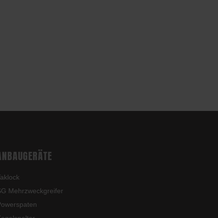
ANBAUGERÄTE
aklock
G Mehrzweckgreifer
Powerspaten