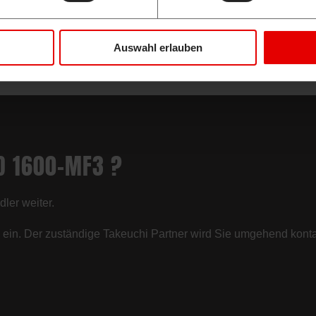
Auswahl erlauben
 D 1600-MF3 ?
ler weiter.
hl ein. Der zuständige Takeuchi Partner wird Sie umgehend konta