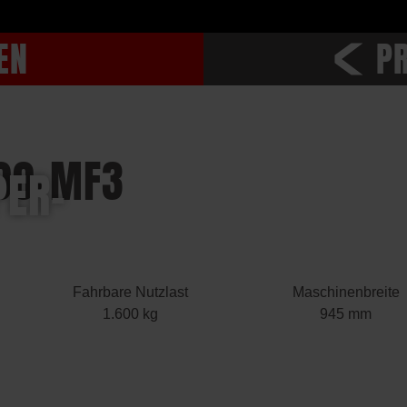
EN
P
600-MF3
PER-
Fahrbare Nutzlast
Maschinenbreite
1.600 kg
945 mm