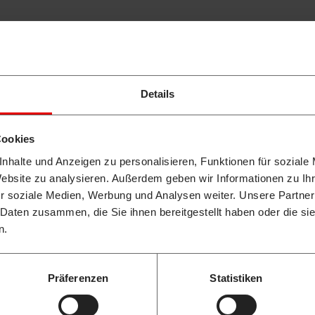
EINSATZGEBIET
BUNG
Details
Hoch-/Tiefbau
nem leistungsstarken
Garten- und Landsch
Cookies
l-Dieseltank (und
d verfügt über einen
Land- und Forstwirtsc
nhalte und Anzeigen zu personalisieren, Funktionen für soziale
Website zu analysieren. Außerdem geben wir Informationen zu I
Abbrucharbeiten
r soziale Medien, Werbung und Analysen weiter. Unsere Partner
ute Geländegängigkeit
 Daten zusammen, die Sie ihnen bereitgestellt haben oder die s
Kommunale Aufgabe
rke, zwei pendelnd
n.
owie vier Anschlagpunkte.
emulde ist nach drei
Präferenzen
Statistiken
net für den Transport von
 800 x 1.200 mm.