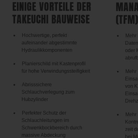
EINIGE VORTEILE DER
MANA
TAKEUCHI BAUWEISE
(TFM
Hochwertige, perfekt
Mehr 
aufeinander abgestimmte
Daten
Hydraulikkomponenten
oder 
abruf
Planierschild mit Kastenprofil
für hohe Verwindungssteifigkeit
Mehr 
Einsa
Abrisssichere
von Kr
Schlauchverlegung zum
Einsat
Hubzylinder
Drehz
Perfekter Schutz der
Mehr 
Schlauchleitungen im
Kontro
Schwenkbockbereich durch
zeit 
massive Abdeckung
bei M