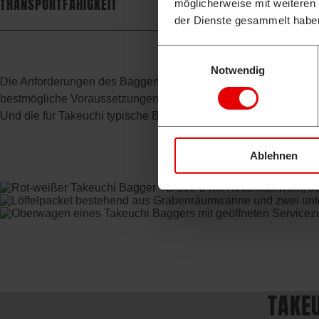
TRANSPORTFÄHIGKEIT
möglicherweise mit weiteren
der Dienste gesammelt habe
Einwilligungsauswahl
Notwendig
Die Anforderungen des Baggerführers stehen im Mittelpunkt al
bestmögliche Voraussetzungen für Ihren Arbeitsalltag schaffen,
Und die für Takeuchi typische Bauweise gewährleistet Ihnen z
Ablehnen
TAKEU