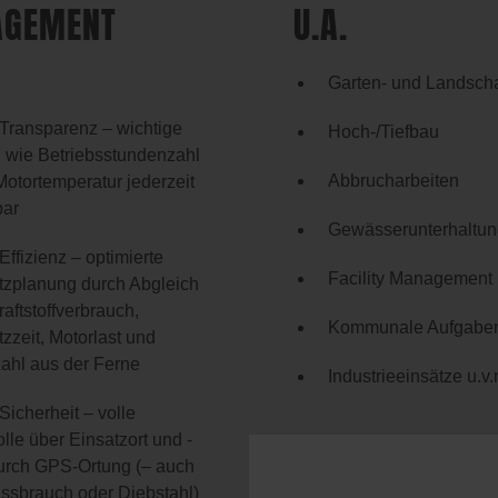
GEMENT
U.A.
)
Garten- und Landsch
Transparenz – wichtige
Hoch-/Tiefbau
 wie Betriebsstundenzahl
Abbrucharbeiten
Motortemperatur jederzeit
bar
Gewässerunterhaltun
Effizienz – optimierte
Facility Management
tzplanung durch Abgleich
aftstoffverbrauch,
Kommunale Aufgabe
zzeit, Motorlast und
ahl aus der Ferne
Industrieeinsätze u.v.
Sicherheit – volle
lle über Einsatzort und -
durch GPS-Ortung (– auch
issbrauch oder Diebstahl)