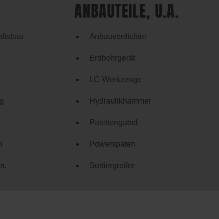
ANBAUTEILE, U.A.
aftsbau
Anbauverdichter
Erdbohrgerät
LC-Werkzeuge
g
Hydraulikhammer
Palettengabel
n
Powerspaten
m.
Sortiergreifer