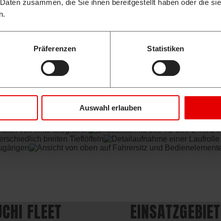
 Daten zusammen, die Sie ihnen bereitgestellt haben oder die s
n.
Präferenzen
Statistiken
ler Entwicklungen von Takeuchi und Wilhelm Schäfer. Höchste A
 sind unser Antrieb. Die Grundausstattung der Takeuchi Baumasc
udem höchste Langlebigkeit, Sparsamkeit und eine lange Standz
Auswahl erlauben
CHI FLEET
EINSATZGEBIET