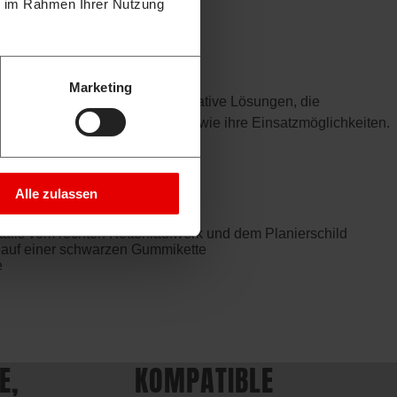
ie im Rahmen Ihrer Nutzung
Marketing
nsprüche an Qualität und innovative Lösungen, die
hinen ist stets so umfangreich wie ihre Einsatzmöglichkeiten.
eit.
Alle zulassen
E,
KOMPATIBLE