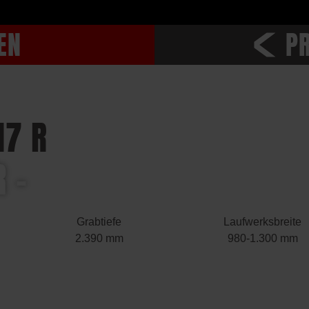
EN
P
17 R
 –
Grabtiefe
Laufwerksbreite
2.390 mm
980-1.300 mm