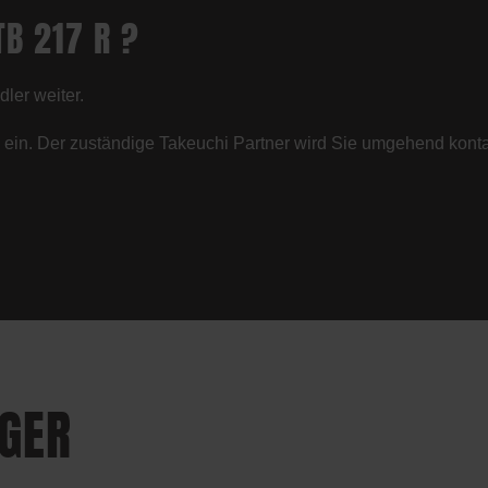
TB 217 R ?
ler weiter.
hl ein. Der zuständige Takeuchi Partner wird Sie umgehend konta
GGER