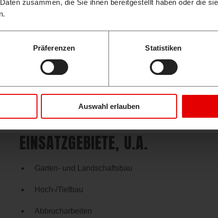
 sind unser Antrieb. Die Grundausstattung der Takeuchi Baumasc
 Daten zusammen, die Sie ihnen bereitgestellt haben oder die s
udem höchste Langlebigkeit, Sparsamkeit und eine lange Standz
n.
Präferenzen
Statistiken
Auswahl erlauben
EINSATZGEBIETE, U.A.
Garten- und Landschaftsbau
Hoch-/Tiefbau
Abbrucharbeiten