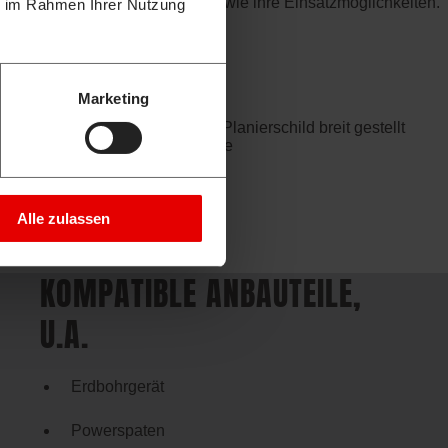
hinen ist stets so umfangreich wie ihre Einsatzmöglichkeiten.
ie im Rahmen Ihrer Nutzung
eit.
Marketing
Alle zulassen
KOMPATIBLE ANBAUTEILE,
U.A.
Erdbohrgerät
Powerspaten