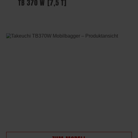
TB 370 W
[7,5 T]