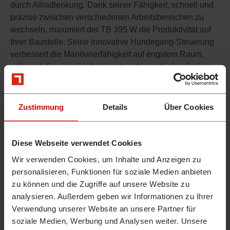
durch Allradlenkung. Dank seiner Fähigkeit, schnell und
präzise zwischen verschiedenen Arbeitsbereichen zu
wechseln, maximiert der TB 395 W die Produktivität auf
Ihrer Baustelle. Seine innovative Hundegang-Steuerung
verbessert die Manövrierfähigkeit auf engstem Raum,
während die vier simultan ansteuerbaren hydraulischen
Zusatzsteuerkreise und multifunktionalen Joysticks eine
simultane Ausführung unterschiedlicher Funktionen
ermöglichen. Die leistungsstarke Hydraulikanlage des TB
Zustimmung
Details
Über Cookies
395 W ist auch für Anbaugeräte mit hohem Flow- und
Pressure-Bedarf ausgelegt.
Diese Webseite verwendet Cookies
TAKEUCHI MOBILBAGGER – KRAFTVOLLE
Wir verwenden Cookies, um Inhalte und Anzeigen zu
personalisieren, Funktionen für soziale Medien anbieten
LEISTUNG BEI MAXIMALER
zu können und die Zugriffe auf unsere Website zu
UMWELTFREUNDLICHKEIT
analysieren. Außerdem geben wir Informationen zu Ihrer
Verwendung unserer Website an unsere Partner für
So flexibel wie im Gelände ist der TB 370 W auch von
soziale Medien, Werbung und Analysen weiter. Unsere
seiner Leistung her. Bei seinem Dieselantrieb handelt es