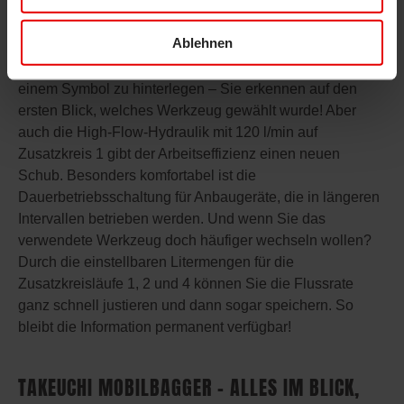
vereinfachen, hat sich Takeuchi einiges einfallen lassen:
So wird die Handhabung zum Beispiel noch einmal
Ablehnen
deutlich leichter durch die Möglichkeit, die Flussrate für
drei verschiedene Anbauwerkzeuge einzustellen und mit
einem Symbol zu hinterlegen – Sie erkennen auf den
ersten Blick, welches Werkzeug gewählt wurde! Aber
auch die High-Flow-Hydraulik mit 120 l/min auf
Zusatzkreis 1 gibt der Arbeitseffizienz einen neuen
Schub. Besonders komfortabel ist die
Dauerbetriebsschaltung für Anbaugeräte, die in längeren
Intervallen betrieben werden. Und wenn Sie das
verwendete Werkzeug doch häufiger wechseln wollen?
Durch die einstellbaren Litermengen für die
Zusatzkreisläufe 1, 2 und 4 können Sie die Flussrate
ganz schnell justieren und dann sogar speichern. So
bleibt die Information permanent verfügbar!
TAKEUCHI MOBILBAGGER – ALLES IM BLICK,