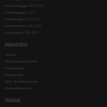
Hüllkreisbagger, 5,7–8,5 t
Elektrobagger, 2,0 t
Hybridbagger, 1,3–1,9 t
Kettendumper, 0,5–1,6 t
Laderaupen, 3,5–5,9 t
ANBAUGERÄTE
Taklock
SG Mehrzweckgreifer
Powerspaten
Kegelspalter
Hydr. Schnellwechsler
Hydraulikhammer
TAKEUCHI