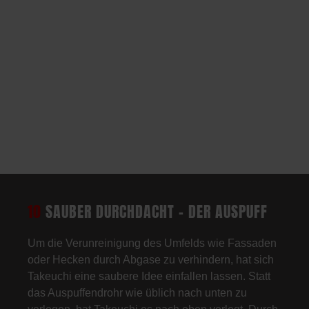
10
SAUBER DURCHDACHT – DER AUSPUFF
Um die Verunreinigung des Umfelds wie Fassaden
oder Hecken durch Abgase zu verhindern, hat sich
Takeuchi eine saubere Idee einfallen lassen. Statt
das Auspuffendrohr wie üblich nach unten zu