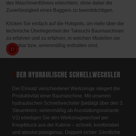
des Maschinenführers erleichtern, ohne dabei die
Zuverlässigkeit eines Baggers zu beeinträchtigen.
Klicken Sie einfach auf die Hotspots, um mehr über die
technische Überlegenheit der Takeuchi Baumaschinen
zu erfahren und zu erfahren, in welchen Modellen sie
verfügbar bzw. serienmäßig enthalten sind.
10
12
13
14
15
16
17
11
1
2
3
4
5
6
7
8
9
1
DER HYDRAULISCHE SCHNELLWECHSLER
Der Einsatz verschiedener Werkzeuge steigert die
Produktivität einer Baumaschine. Mit unserem
hydraulischen Schnellwechsler (betätigt über den 3.
Steuerkreis; serienmäßig ab Ausstattungsvariante
V2) erledigen Sie den Werkzeugwechsel per
Knopfdruck aus der Kabine – schnell, komfortabel
und absolut passgenau. Doppelt sicher: Sämtliche