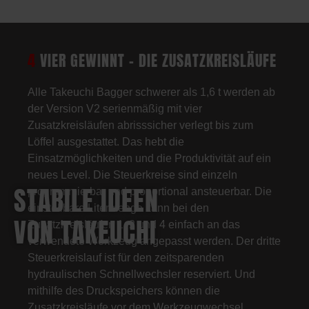
4
VIER GEWINNT – DIE ZUSATZKREISLÄUFE
Alle Takeuchi Bagger schwerer als 1,6 t werden ab
der Version V2 serienmäßig mit vier
Zusatzkreisläufen abrisssicher verlegt bis zum
Löffel ausgestattet. Das hebt die
Einsatzmöglichkeiten und die Produktivität auf ein
neues Level. Die Steuerkreise sind einzeln
STABILE IDEEN
programmierbar und proportional ansteuerbar. Die
einstellbare Litermenge kann bei den
VON TAKEUCHI
Zusatzkreisläufen 1, 2 und 4 einfach an das
verwendete Werkzeug angepasst werden. Der dritte
Steuerkreislauf ist für den zeitsparenden
hydraulischen Schnellwechsler reserviert. Und
mithilfe des Druckspeichers können die
Zusatzkreisläufe vor dem Werkzeugwechsel