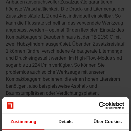
Anbauen anspruchsvoller Zusatzgeräte garantieren
höchste Wirtschaftlichkeit. Die Druck- und Litermenge der
Zusatzkreisläufe 1, 2 und 4 ist individuell einstellbar. So
kann die Flussrate schnell an das verwendete Werkzeug
angepasst werden – optimal für den flexiblen Einsatz des
Kompaktbaggers! Darüber hinaus ist der TB 2150 C mit
zwei Hubzylindern ausgerüstet. Über den Zusatzkreislauf
1 können für drei verschiedene Anbaugeräte Litermenge
und Druck eingestellt werden. Im High-Flow-Modus sind
sogar bis zu 224 l/min verfügbar. So können Sie
problemlos auch solche Werkzeuge mit unseren
Kompaktbaggern bedienen, die einen hohen Literstrom
benötigen, also beispielsweise Asphalt- und
Baumstumpffräsen oder Verdichtungsplatten.
KOMPAKTBAGGER – DENN SICHER IST SICHER
Zustimmung
Details
Über Cookies
Im täglichen Lasthebebetrieb werden höchste