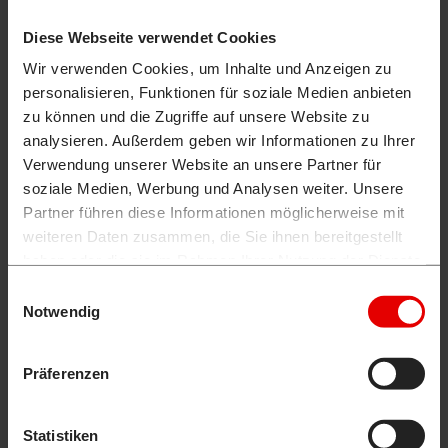
Anforderungen an moderne Baumaschinen gestellt.
Dieses Faktum haben wir bei der Serienausstattung des
Diese Webseite verwendet Cookies
Kompaktbaggers TB 2150 C besonders berücksichtigt.
Wir verwenden Cookies, um Inhalte und Anzeigen zu
Rohrbruchsicherung und Lasthalteventile am Hubzylinder
personalisieren, Funktionen für soziale Medien anbieten
und am Löffelstielzylinder gehören daher ebenso zum
zu können und die Zugriffe auf unsere Website zu
hohen Standard wie eine weitere Absicherung durch die
analysieren. Außerdem geben wir Informationen zu Ihrer
Überlastwarneinrichtung am Hubzylinder – entsprechend
Verwendung unserer Website an unsere Partner für
der EN 474-5:2006+A2:2012 Erdbaumaschinen-
soziale Medien, Werbung und Analysen weiter. Unsere
Sicherheit. Kein Wunder also, dass sich Takeuchi
Partner führen diese Informationen möglicherweise mit
Kompaktbagger bei Bagger-Profis besonderer Beliebtheit
weiteren Daten zusammen, die Sie ihnen bereitgestellt
erfreuen.
haben oder die sie im Rahmen Ihrer Nutzung der Dienste
gesammelt haben.
Einwilligungsauswahl
KOMPAKTBAGGER – AUCH BEI DER
Notwendig
SONDERAUSSTATTUNG ETWAS BESONDERES
Präferenzen
Das optionale Schnellwechselkupplungssystem
TAKLOCK beschleunigt Ihre Baustelle – denn es
Statistiken
ermöglicht Ihnen, Anschlüsse auf einmal zu verbinden