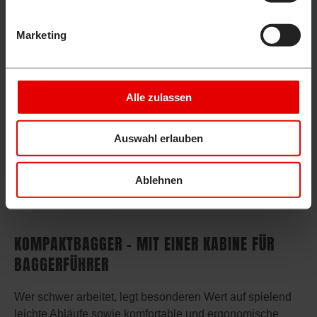
oder zu trennen. So sparen Sie wertvolle Zeit bei der
Montage von hydraulischen Anbaugeräten. Der
Marketing
Powerspaten ergänzt ideal Ihr Löffelsortiment. Mit diesem
Werkzeug bewältigt der Kompaktbagger schwierige
Arbeiten extrem präzise. Der hydraulische
Schnellwechsler für einen perfekten Werkzeugwechsel
Alle zulassen
gewährleistet höchste Flexibilität im Einsatz durch einen
Arbeitsbereich von 2 x 60° und durch die optimale
Auswahl erlauben
Beweglichkeit aller Anbaugeräte mit dem original
Powertilt. Ein weiteres Plus: Alle marktüblichen
vollhydraulischen Schnellwechslersysteme sind optional
Ablehnen
anbaubar.
KOMPAKTBAGGER – MIT EINER KABINE FÜR
BAGGERFÜHRER
Wer schwer arbeitet, legt besonderen Wert auf spielend
leichte Abläufe sowie komfortable und ergonomische