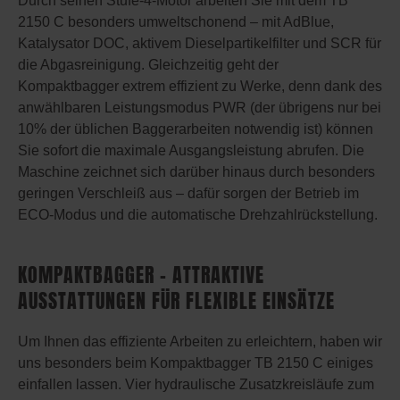
Durch seinen Stufe-4-Motor arbeiten Sie mit dem TB
2150 C besonders umweltschonend – mit AdBlue,
Katalysator DOC, aktivem Dieselpartikelfilter und SCR für
die Abgasreinigung. Gleichzeitig geht der
Kompaktbagger extrem effizient zu Werke, denn dank des
anwählbaren Leistungsmodus PWR (der übrigens nur bei
10% der üblichen Baggerarbeiten notwendig ist) können
Sie sofort die maximale Ausgangsleistung abrufen. Die
Maschine zeichnet sich darüber hinaus durch besonders
geringen Verschleiß aus – dafür sorgen der Betrieb im
ECO-Modus und die automatische Drehzahlrückstellung.
KOMPAKTBAGGER – ATTRAKTIVE
AUSSTATTUNGEN FÜR FLEXIBLE EINSÄTZE
Um Ihnen das effiziente Arbeiten zu erleichtern, haben wir
uns besonders beim Kompaktbagger TB 2150 C einiges
einfallen lassen. Vier hydraulische Zusatzkreisläufe zum