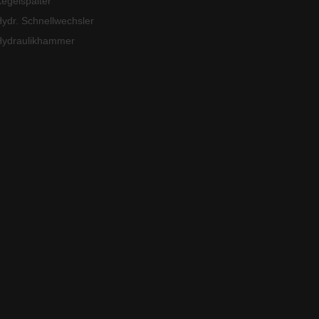
egelspalter
ydr. Schnellwechsler
Hydraulikhammer