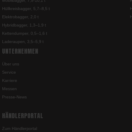
Mobilbagger, 7,5-10,1 t
K
Hüllkreisbagger, 5,7–8,5 t
H
Elektrobagger, 2,0 t
Hybridbagger, 1,3–1,9 t
Kettendumper, 0,5–1,6 t
Laderaupen, 3,5–5,9 t
UNTERNEHMEN
Über uns
Service
Karriere
Messen
Presse-News
HÄNDLERPORTAL
Zum Händlerportal