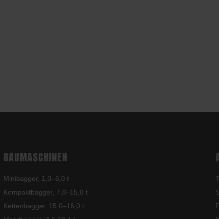
BAUMASCHINEN
Minibagger, 1,0–6,0 t
T
Kompaktbagger, 7,0–15,0 t
S
Kettenbagger, 15,0–16,0 t