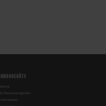
ANBAUGERÄTE
aklock
G Mehrzweckgreifer
Powerspaten