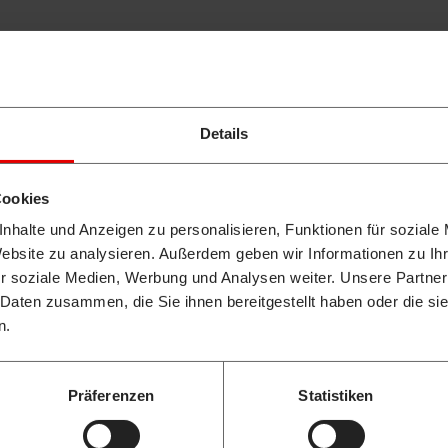
 EINEN
Details
Cookies
nhalte und Anzeigen zu personalisieren, Funktionen für soziale
akeuchi Händler
Website zu analysieren. Außerdem geben wir Informationen zu I
r soziale Medien, Werbung und Analysen weiter. Unsere Partner
 Daten zusammen, die Sie ihnen bereitgestellt haben oder die s
Postleitzahl ein. Der
n.
taktieren.
NLOAD
Präferenzen
Statistiken