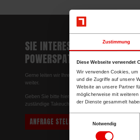
SIE INTERESSIEREN SICH FÜR
Zustimmung
POWERSPATEN ?
Diese Webseite verwendet 
Wir verwenden Cookies, um I
Gerne leiten wir Ihre Anfrage an den zuständigen T
und die Zugriffe auf unsere 
weiter.
Website an unsere Partner fü
möglicherweise mit weiteren
Geben Sie bitte hier Ihre Daten und – wichtig – Ihre 
der Dienste gesammelt habe
zuständige Takeuchi Partner wird Sie umgehend kon
Einwilligungsauswahl
ANFRAGE STELLEN
PROSPEKT-DOW
Notwendig