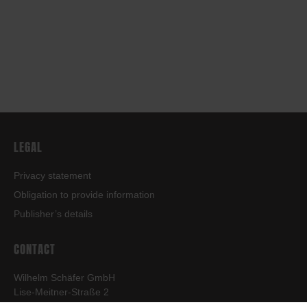
LEGAL
Privacy statement
Obligation to provide information
Publisher’s details
CONTACT
Wilhelm Schäfer GmbH
Lise-Meitner-Straße 2
64646 Heppenheim