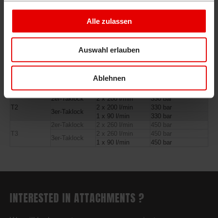
Alle zulassen
VARIANTS
Auswahl erlauben
TAKLOCK
Version
Transmission
Max. Pressure
1er-Taklock
1 x 90 l/min
330 bar
2er-Taklock
2 x 90 l/min
330 bar
T1
Ablehnen
2 x 90 l/min
330 bar
3er-Taklock
1 x 50 l/min
350 bar
2er-Taklock
2 x 200 l/min
330 bar
T2
2 x 200 l/min
330 bar
3er-Taklock
1 x 90 l/min
330 bar
2er-Taklock
2 x 260 l/min
450 bar
T3
2 x 260 l/min
450 bar
3er-Taklock
1 x 90 l/min
450 bar
INTERESTED IN ATTACHMENTS ?