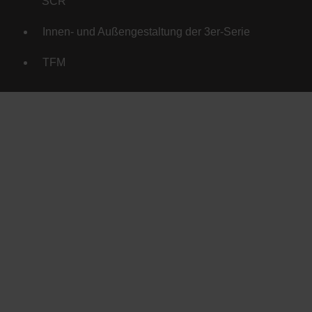
SCR
Innen- und Außengestaltung der 3er-Serie
TFM